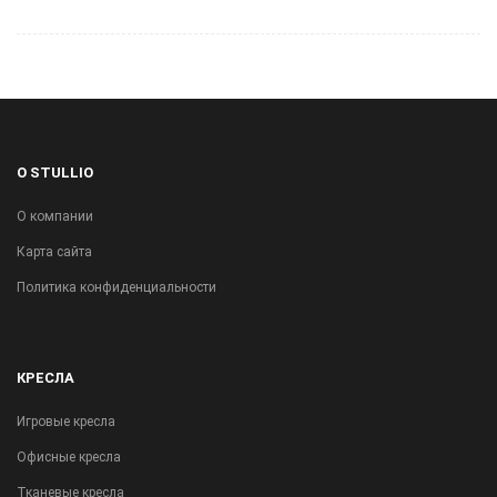
Перетащите фотографии сюда или
нажмите
ВЫБРАТЬ
Я согласен(на) на обработку моих персональных
О STULLIO
данных.
Политика конфиденциальности
.
О компании
Карта сайта
СОХРАНИТЬ
Политика конфиденциальности
* Ваши контакты нужны для обратной связи и не будут
опубликованы.
КРЕСЛА
Игровые кресла
Офисные кресла
Тканевые кресла