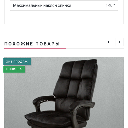
Максимальный наклон спинки
140 °
Нет отзывов
ПОХОЖИЕ ТОВАРЫ
Добавить отзыв
Подробный
ХИТ ПРОДАЖ
НОВИНКА
Ваш отзыв о товаре «Компьютерное кресло экокожа
TRON белое»
Оцените товар
Общий комментарий